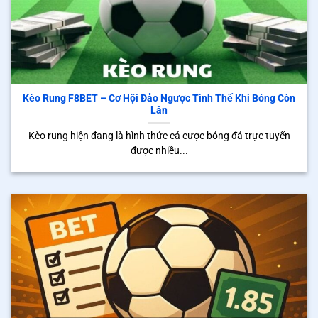
Kèo Rung F8BET – Cơ Hội Đảo Ngược Tình Thế Khi Bóng Còn
Lăn
Kèo rung hiện đang là hình thức cá cược bóng đá trực tuyến
được nhiều...