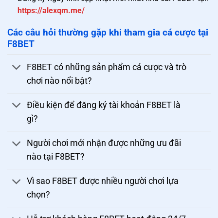
https://alexqm.me/
Các câu hỏi thường gặp khi tham gia cá cược tại
F8BET
F8BET có những sản phẩm cá cược và trò
chơi nào nổi bật?
Điều kiện để đăng ký tài khoản F8BET là
gì?
Người chơi mới nhận được những ưu đãi
nào tại F8BET?
Vì sao F8BET được nhiều người chơi lựa
chọn?