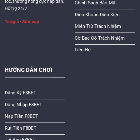
tốc, thưởng nóng cực hấp dẫn.
Chính Sách Bảo Mật
Hỗ trợ 24/7
Điều Khoản Điều Kiện
Tác giả
-
Sitemap
Miễn Trừ Trách Nhiệm
Cờ Bạc Có Trách Nhiệm
Liên Hệ
HƯỚNG DẪN CHƠI
Đăng Ký F8BET
Đăng Nhập F8BET
Nạp Tiền F8BET
Rút Tiền F8BET
Tải App F8BET