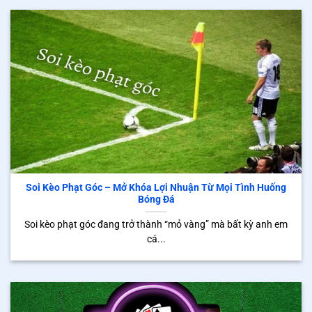
Soi Kèo Phạt Góc – Mở Khóa Lợi Nhuận Từ Mọi Tình Huống
Bóng Đá
Soi kèo phạt góc đang trở thành “mỏ vàng” mà bất kỳ anh em
cá...