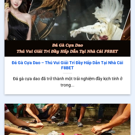
Đá Gà Cựa Dao – Thú Vui Giải Trí Đầy Hấp Dẫn Tại Nhà Cái
F8BET
Đá gà cựa dao đã trở thành một trải nghiệm đầy kịch tính ở
trong...