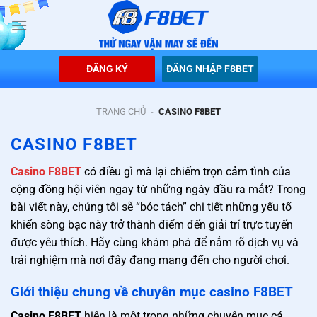
Chuyển
đến
nội
dung
ĐĂNG KÝ
ĐĂNG NHẬP F8BET
TRANG CHỦ
-
CASINO F8BET
CASINO F8BET
Casino F8BET
có điều gì mà lại chiếm trọn cảm tình của
cộng đồng hội viên ngay từ những ngày đầu ra mắt? Trong
bài viết này, chúng tôi sẽ “bóc tách” chi tiết những yếu tố
khiến sòng bạc này trở thành điểm đến giải trí trực tuyến
được yêu thích. Hãy cùng khám phá để nắm rõ dịch vụ và
trải nghiệm mà nơi đây đang mang đến cho người chơi.
Giới thiệu chung về chuyên mục casino F8BET
Casino F8BET
hiện là một trong những chuyên mục cá