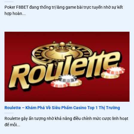
Điều đặc biệt khiến sảnh game này nổi bật chính là đội
Poker F8BET đang thống trị làng game bài trực tuyến nhờ sự kết
hợp hoàn...
ngũ dealer chuyên nghiệp, khi họ không chỉ sở hữu ngoại
hình cuốn hút, phong cách sexy mà còn luôn đồng hành
cùng người chơi trong suốt phiên live. Nhờ tiêu chuẩn khắt
khe này, chuyên mục này đã trở thành điểm đến “quốc
dân” cho cộng đồng đam mê sòng bài trực tuyến.
Casino F8BET và sức hút trên thị trường giải trí
Sau nhiều năm có mặt trên thị trường, nơi đây đã chứng tỏ
mình là lựa chọn giải trí lý tưởng cho đông đảo người chơi.
Bí quyết tạo nên sức hút nằm ở những ưu điểm nổi bật nổi
bật sau đây, đã khiến cho chuyên mục này thu hút đến 3
triệu lượt truy cập mỗi ngày:
Roulette – Khám Phá Về Siêu Phẩm Casino Top 1 Thị Trường
Hệ thống trò chơi sẽ bao gồm các siêu phẩm thường gặp ở
sòng bạc như Poker, Roulette, Rồng Hổ… Ngoài ra còn tích
Roulette gây ấn tượng nhờ khả năng điều chỉnh mức cược linh hoạt
để mỗi...
hợp nhiều biến thể thú vị để người chơi luôn cảm thấy mới
mẻ.