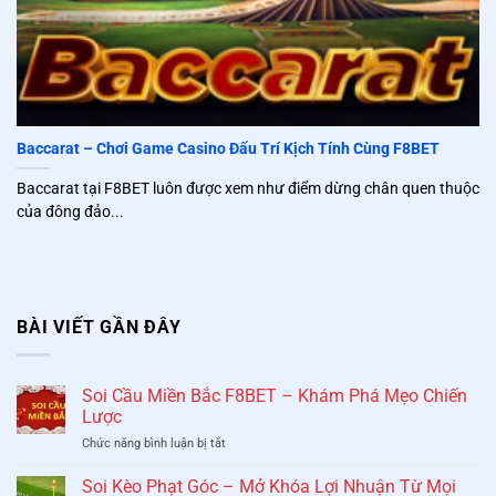
AE Sexy
Trong hệ sinh thái này, AE Sexy nổi bật với phong cách trẻ
trung, quyến rũ và đầy năng lượng. Hội viên tại đây có thể
tham gia các trò chơi kinh điển như Baccarat, Sicbo… đồng
Baccarat – Chơi Game Casino Đấu Trí Kịch Tính Cùng F8BET
thời tương tác trực tiếp với các dealer nữ xinh đẹp hết nấc.
Thiết kế giao diện bắt mắt cùng trải nghiệm mượt mà cũng
Baccarat tại F8BET luôn được xem như điểm dừng chân quen thuộc
của đông đảo...
là lý do khiến AE Sexy luôn được đông đảo người chơi yêu
thích casino trực tuyến.
Casino F8BET DG (Dream Gaming)
BÀI VIẾT GẦN ĐÂY
DG (Dream Gaming) mang đến cho sảnh này một màu sắc
hoàn toàn khác với phong cách châu Á hiện đại. Nổi bật
với các trò chơi như Baccarat, Roulette, Sicbo được
Soi Cầu Miền Bắc F8BET – Khám Phá Mẹo Chiến
livestream trực tiếp từ các sòng bài lớn, DG tạo ra không
Lược
gian giải trí chuẩn thế giới.
ở
Chức năng bình luận bị tắt
Soi
Cầu
Soi Kèo Phạt Góc – Mở Khóa Lợi Nhuận Từ Mọi
SA Gaming