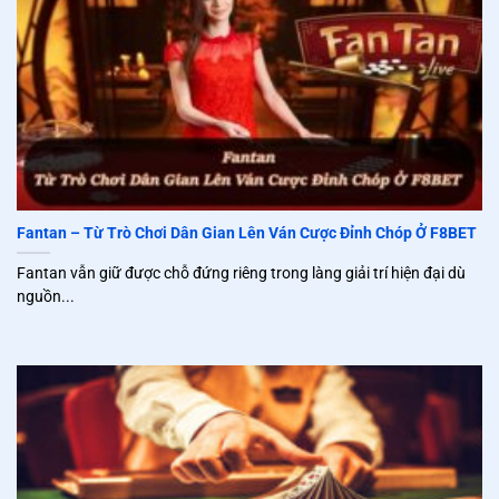
Các nhà phát hành game uy tín hợp tác cùng casino F8BET
Fantan – Từ Trò Chơi Dân Gian Lên Ván Cược Đỉnh Chóp Ở F8BET
Fantan vẫn giữ được chỗ đứng riêng trong làng giải trí hiện đại dù
WM Casino
nguồn...
Được đông đảo người chơi tại
casino F8BET
yêu thích, WM
Casino nổi bật với giao diện hiện đại, công nghệ livestream
tiên tiến và không gian sòng bạc chân thực. Các trò chơi
như Baccarat, Rồng Hổ hay Xì Dách đều được tối ưu về
hình ảnh lẫn âm thanh. Thêm vào đó, tốc độ kết nối luôn
mượt mà nên người chơi sẽ được tận hưởng trọn vẹn từng
phút giây giải trí mà không lo gián đoạn.