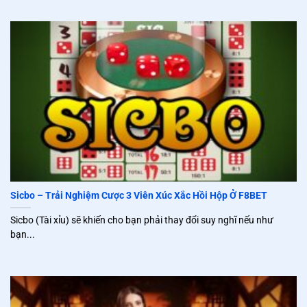
Đường truyền ổn định, hình ảnh sống động, tái hiện trọn
vẹn không gian giải trí như thật.
Hơn 200 bàn cược được tổ chức hàng ngày, đảm bảo mọi
thành viên đều có thể tham gia bất cứ lúc nào.
Người chơi sẽ có nhiều cơ hội thu lợi nhuận khủng với hàng
loạt chương trình khuyến mãi được cập nhật thường
xuyên.
Các nhà phát hành game uy tín hợp tác cùng
casino F8BET
Sicbo – Trải Nghiệm Cược 3 Viên Xúc Xắc Hồi Hộp Ở F8BET
Những đối tác chuẩn quốc tế sau đây đã bắt tay cùng
Sicbo (Tài xỉu) sẽ khiến cho bạn phải thay đổi suy nghĩ nếu như
chúng tôi để đem đến một sân chơi công bằng nhằm nâng
bạn...
tầm trải nghiệm giải trí cho mọi thành viên. Một trong số
đó phải kể đến là những ông lớn sau: